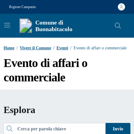
Vai ai contenuti
Vai al footer
Regione Campania
Comune di
Buonabitacolo
Contenuti in evidenza
Home
/
Vivere il Comune
/
Eventi
/
Evento di affari o commerciale
Evento di affari o
commerciale
Esplora
Cerca
Invio