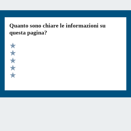
Quanto sono chiare le informazioni su
questa pagina?
Valuta 5 stelle su 5
Valuta 4 stelle su 5
Valuta 3 stelle su 5
Valuta 2 stelle su 5
Valuta 1 stelle su 5