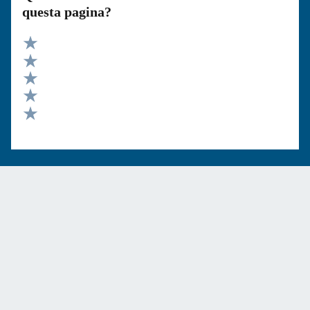
questa pagina?
Valuta 5 stelle su 5
Valuta 4 stelle su 5
Valuta 3 stelle su 5
Valuta 2 stelle su 5
Valuta 1 stelle su 5