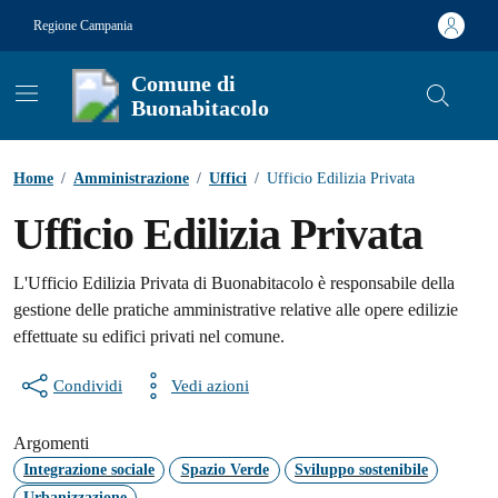
Vai ai contenuti
Vai al footer
Regione Campania
Comune di
Buonabitacolo
Contenuti in evidenza
Home
/
Amministrazione
/
Uffici
/
Ufficio Edilizia Privata
Ufficio Edilizia Privata
L'Ufficio Edilizia Privata di Buonabitacolo è responsabile della
gestione delle pratiche amministrative relative alle opere edilizie
effettuate su edifici privati nel comune.
Condividi
Vedi azioni
Argomenti
Integrazione sociale
Spazio Verde
Sviluppo sostenibile
Urbanizzazione