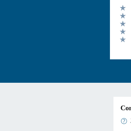
Valut
Valut
Valut
Valut
Valut
Con