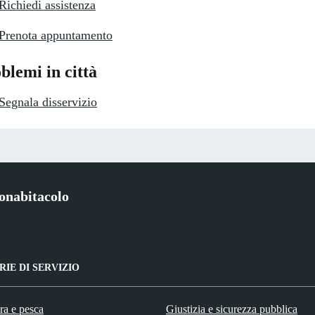
Richiedi assistenza
Prenota appuntamento
blemi in città
Segnala disservizio
onabitacolo
IE DI SERVIZIO
ra e pesca
Giustizia e sicurezza pubblica