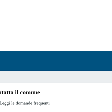
a 5 stelle su 5
a 4 stelle su 5
a 3 stelle su 5
a 2 stelle su 5
a 1 stelle su 5
tatta il comune
Leggi le domande frequenti