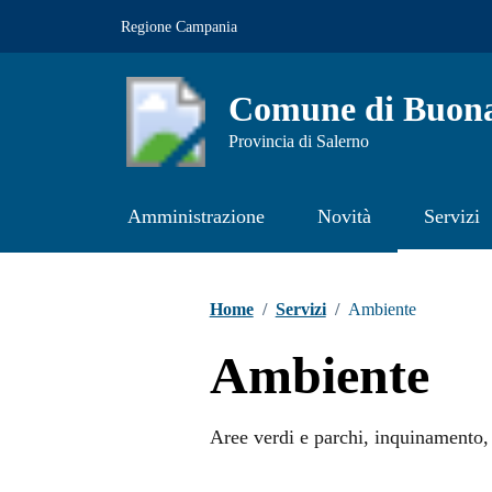
Vai ai contenuti
Vai al footer
Regione Campania
Comune di Buona
Provincia di Salerno
Amministrazione
Novità
Servizi
Contenuti in evidenza
Home
/
Servizi
/
Ambiente
Ambiente
Aree verdi e parchi, inquinamento, i