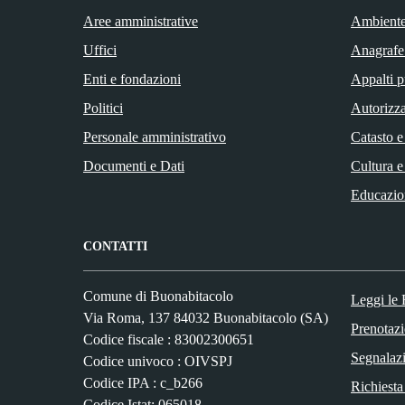
Aree amministrative
Ambient
Uffici
Anagrafe 
Enti e fondazioni
Appalti p
Politici
Autorizza
Personale amministrativo
Catasto e
Documenti e Dati
Cultura e
Educazio
CONTATTI
Comune di Buonabitacolo
Leggi le
Via Roma, 137 84032 Buonabitacolo (SA)
Prenotaz
Codice fiscale : 83002300651
Segnalazi
Codice univoco : OIVSPJ
Codice IPA : c_b266
Richiesta
Codice Istat: 065018