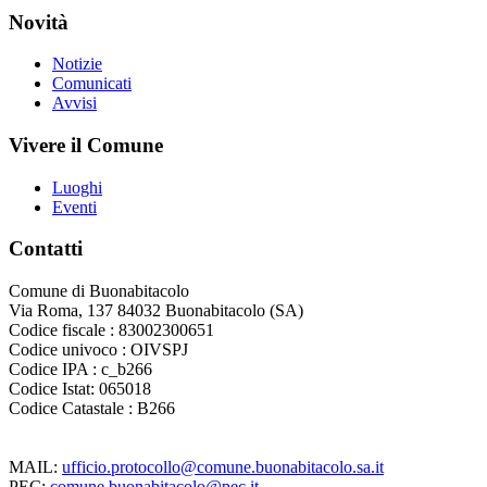
Novità
Notizie
Comunicati
Avvisi
Vivere il Comune
Luoghi
Eventi
Contatti
Comune di Buonabitacolo
Via Roma, 137 84032 Buonabitacolo (SA)
Codice fiscale : 83002300651
Codice univoco : OIVSPJ
Codice IPA : c_b266
Codice Istat: 065018
Codice Catastale : B266
MAIL:
ufficio.protocollo@comune.buonabitacolo.sa.it
PEC:
comune.buonabitacolo@pec.it