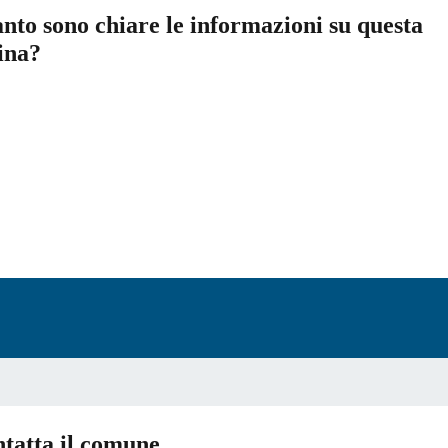
nto sono chiare le informazioni su questa
ina?
a 5 stelle su 5
a 4 stelle su 5
a 3 stelle su 5
a 2 stelle su 5
a 1 stelle su 5
tatta il comune