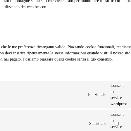
 testo o immagine su un sito che viene usato per monitorare il traffico di un sit
i utilizzando dei web beacon.
e che le tue preferenze rimangano valide. Piazzando cookie funzionali, rendiam
on devi inserire ripetutamente le stesse informazioni quando visiti il nostro sito
on hai pagato. Possiamo piazzare questi cookie senza il tuo consenso.
Consent
to
Funzionale
service
wordpress
Consent
to
Statistiche
service