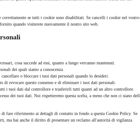
correttamente se tutti i cookie sono disabilitati. Se cancelli i cookie nel vostro
fornito quando visiterete nuovamente il nostro sito web.
ersonali
necessari, cosa succede ad essi, quanto a lungo verranno mantenuti.
personali dei quali siamo a conoscenza.
e, cancellare o bloccare i tuoi dati personali quando lo desideri.
itto di revocare questo consenso e di eliminare i tuoi dati personali.
tutti i tuoi dati dal controllore e trasferirli tutti quanti ad un altro controllore.
rocesso dei tuoi dati. Noi rispetteremo questa scelta, a meno che non ci siano dell
ga di fare riferimento ai dettagli di contatto in fondo a questa Cookie Policy. Se
i, ma hai anche il diritto di presentare un reclamo all'autorità di vigilanza