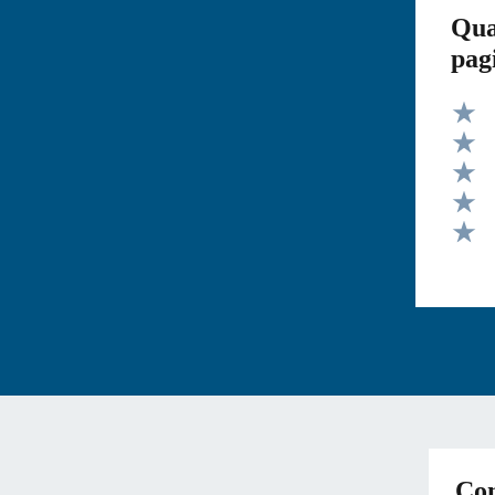
Qua
pag
Valut
Valut
Valut
Valut
Valut
Con