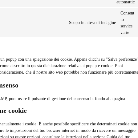
automattic
Consent
to
Scopo in attesa di indagine
service
varie
o un popup con una spiegazione dei cookie. Appena clicchi su "Salva preferenze
 come descritto in questa dichiarazione relativa ai popup e cookie. Puoi
 considerazione, che il nostro sito web potrebbe non funzionare più correttamente
onsenso
MP, puoi usare il pulsante di gestione del consenso in fondo alla pagina.
one cookie
manualmente i cookie. È anche possibile specificare che determinati cookie non
care le impostazioni del tuo browser internet in modo da ricevere un messaggio
zioni su queste opzioni, consultare le istruzioni nella sezione Guida del tuo