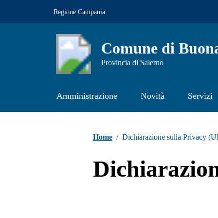
Vai ai contenuti
Vai al footer
Regione Campania
Comune di Buona
Provincia di Salerno
Amministrazione
Novità
Servizi
Contenuti in evidenza
Home
/
Dichiarazione sulla Privacy (U
Dichiarazion