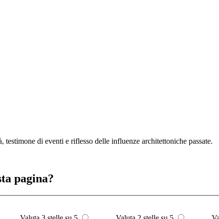
 testimone di eventi e riflesso delle influenze architettoniche passate.
sta pagina?
Valuta 3 stelle su 5
Valuta 2 stelle su 5
Va