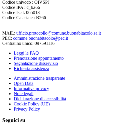
Codice univoco : OIVSPJ
Codice IPA : c_b266
Codice Istat: 065018
Codice Catastale : B266
MAIL:
ufficio.protocollo@comune.buonabitacolo.sa.it
PEC:
comune.buonabitacolo@pec.it
Centralino unico: 097591116
Leggi le FAQ
Prenotazione appuntamento
Segnalazione disservizio
Richiesta assistenza
Amministrazione trasparente
Open Data
Informativa privacy
Note legali
Dichiarazione di accessibilità
Cookie Policy (UE)
Privacy Policy
Seguici su