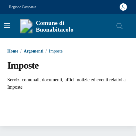
Vai ai contenuti
Vai al footer
Regione Campania
Comune di
Buonabitacolo
Contenuti in evidenza
Home
/
Argomenti
/
Imposte
Imposte
Dettagli dell'argomento
Servizi comunali, documenti, uffici, notizie ed eventi relativi a
Imposte