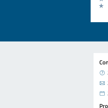
Valut
Valut
Con
Pro