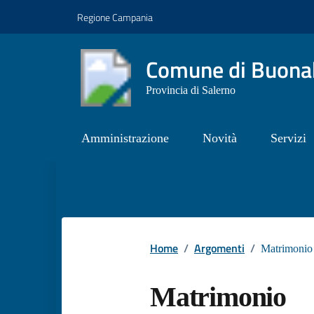
Vai ai contenuti
Vai al footer
Regione Campania
Comune di Buonab
Provincia di Salerno
Amministrazione
Novità
Servizi
Contenuti in evidenza
Home
/
Argomenti
/
Matrimonio
Matrimonio