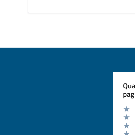
Qua
pag
Valut
Valut
Valut