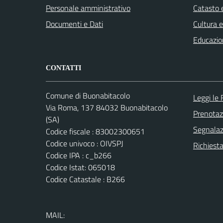
Personale amministrativo
Catasto e
Documenti e Dati
Cultura 
Educazio
CONTATTI
Comune di Buonabitacolo
Leggi le
Via Roma, 137 84032 Buonabitacolo
Prenota
(SA)
Segnalazi
Codice fiscale : 83002300651
Codice univoco : OIVSPJ
Richiest
Codice IPA : c_b266
Codice Istat: 065018
Codice Catastale : B266
MAIL: