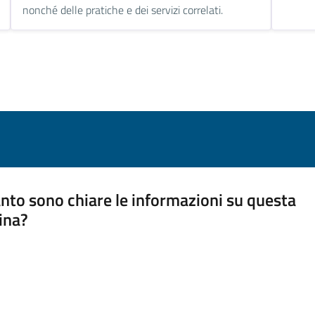
nonché delle pratiche e dei servizi correlati.
nto sono chiare le informazioni su questa
ina?
a 5 stelle su 5
a 4 stelle su 5
a 3 stelle su 5