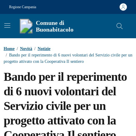
Vai ai contenuti
Vai al footer
Regione Campania
Comune di
Buonabitacolo
Contenuti in evidenza
Home
/
Novità
/
Notizie
/
Bando per il reperimento di 6 nuovi volontari del Servizio civile per un
progetto attivato con la Cooperativa Il sentiero
Bando per il reperimento
di 6 nuovi volontari del
Servizio civile per un
progetto attivato con la
Cooperativa Il sentiero