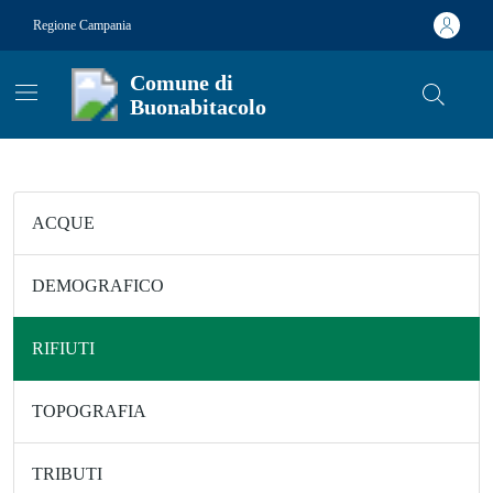
Vai ai contenuti
Vai al footer
Regione Campania
Comune di
Buonabitacolo
Contenuti in evidenza
ACQUE
DEMOGRAFICO
RIFIUTI
TOPOGRAFIA
TRIBUTI