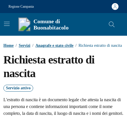
Vai ai contenuti
Vai al footer
Regione Campania
Comune di
Buonabitacolo
Contenuti in evidenza
Home
/
Servizi
/
Anagrafe e stato civile
/
Richiesta estratto di nascita
Richiesta estratto di
nascita
Servizio attivo
L'estratto di nascita è un documento legale che attesta la nascita di
una persona e contiene informazioni importanti come il nome
completo, la data di nascita, il luogo di nascita e i nomi dei genitori.