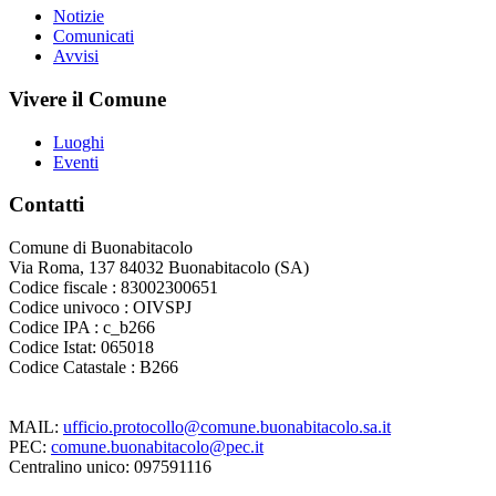
Notizie
Comunicati
Avvisi
Vivere il Comune
Luoghi
Eventi
Contatti
Comune di Buonabitacolo
Via Roma, 137 84032 Buonabitacolo (SA)
Codice fiscale : 83002300651
Codice univoco : OIVSPJ
Codice IPA : c_b266
Codice Istat: 065018
Codice Catastale : B266
MAIL:
ufficio.protocollo@comune.buonabitacolo.sa.it
PEC:
comune.buonabitacolo@pec.it
Centralino unico: 097591116