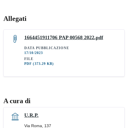
Allegati
1664451911706 PAP 00568 2022.pdf
DATA PUBBLICAZIONE
17/10/2023
FILE
PDF
(373.29 KB)
A cura di
U.R.P.
Via Roma, 137