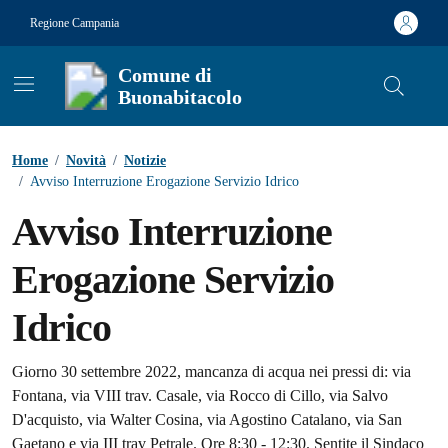
Vai ai contenuti
Vai al footer
Regione Campania
Comune di
Buonabitacolo
Contenuti in evidenza
Home
/
Novità
/
Notizie
/
Avviso Interruzione Erogazione Servizio Idrico
Avviso Interruzione
Erogazione Servizio
Idrico
Dettagli della notizia
Giorno 30 settembre 2022, mancanza di acqua nei pressi di: via
Fontana, via VIII trav. Casale, via Rocco di Cillo, via Salvo
D'acquisto, via Walter Cosina, via Agostino Catalano, via San
Gaetano e via III trav Petrale. Ore 8:30 - 12:30. Sentite il Sindaco