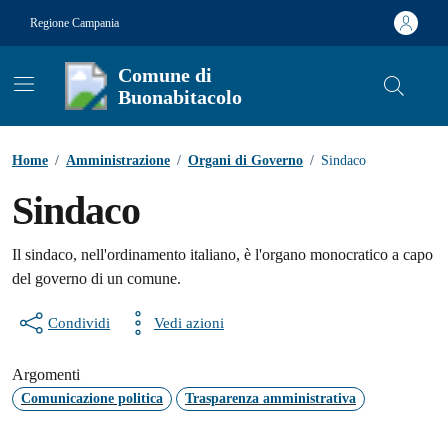
Vai ai contenuti
Vai al footer
Regione Campania
Comune di
Buonabitacolo
Contenuti in evidenza
Home
/
Amministrazione
/
Organi di Governo
/
Sindaco
Sindaco
Il sindaco, nell'ordinamento italiano, è l'organo monocratico a capo
del governo di un comune.
Condividi
Vedi azioni
Argomenti
Comunicazione politica
Trasparenza amministrativa