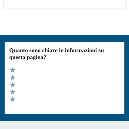
Quanto sono chiare le informazioni su
questa pagina?
Valuta 5 stelle su 5
Valuta 4 stelle su 5
Valuta 3 stelle su 5
Valuta 2 stelle su 5
Valuta 1 stelle su 5