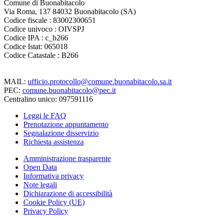
Comune di Buonabitacolo
Via Roma, 137 84032 Buonabitacolo (SA)
Codice fiscale : 83002300651
Codice univoco : OIVSPJ
Codice IPA : c_b266
Codice Istat: 065018
Codice Catastale : B266
MAIL:
ufficio.protocollo@comune.buonabitacolo.sa.it
PEC:
comune.buonabitacolo@pec.it
Centralino unico: 097591116
Leggi le FAQ
Prenotazione appuntamento
Segnalazione disservizio
Richiesta assistenza
Amministrazione trasparente
Open Data
Informativa privacy
Note legali
Dichiarazione di accessibilità
Cookie Policy (UE)
Privacy Policy