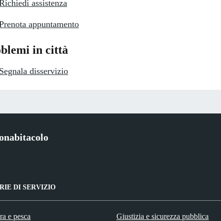
Richiedi assistenza
Prenota appuntamento
blemi in città
Segnala disservizio
onabitacolo
IE DI SERVIZIO
ra e pesca
Giustizia e sicurezza pubblica