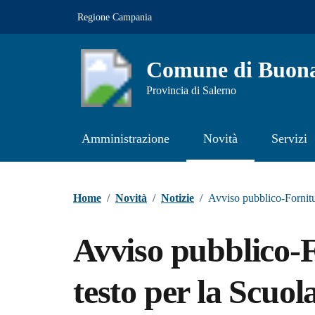
Vai ai contenuti
Vai al footer
Regione Campania
Comune di Buona
Provincia di Salerno
Amministrazione
Novità
Servizi
Contenuti in evidenza
Home
/
Novità
/
Notizie
/
Avviso pubblico-Fornitur
Avviso pubblico-F
testo per la Scuol